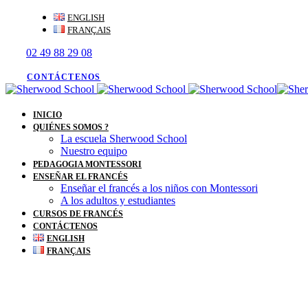
Skip
Skip
ENGLISH
links
to
FRANÇAIS
primary
02 49 88 29 08
navigation
Skip
to
CONTÁCTENOS
content
INICIO
QUIÉNES SOMOS ?
La escuela Sherwood School
Nuestro equipo
PEDAGOGIA MONTESSORI
ENSEÑAR EL FRANCÉS
Enseñar el francés a los niños con Montessori
A los adultos y estudiantes
CURSOS DE FRANCÉS
CONTÁCTENOS
ENGLISH
FRANÇAIS