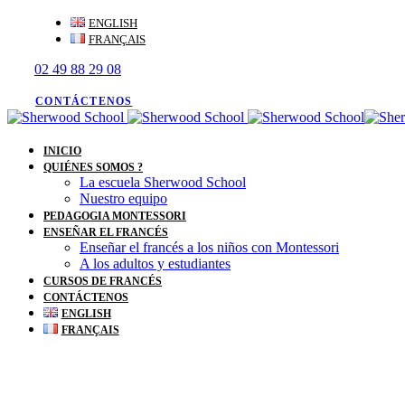
Skip
Skip
ENGLISH
links
to
FRANÇAIS
primary
02 49 88 29 08
navigation
Skip
to
CONTÁCTENOS
content
INICIO
QUIÉNES SOMOS ?
La escuela Sherwood School
Nuestro equipo
PEDAGOGIA MONTESSORI
ENSEÑAR EL FRANCÉS
Enseñar el francés a los niños con Montessori
A los adultos y estudiantes
CURSOS DE FRANCÉS
CONTÁCTENOS
ENGLISH
FRANÇAIS