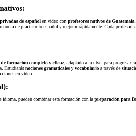
nativos:
 privadas de español
en video con
profesores nativos de Guatemala
anera de practicar tu español y mejorar rápidamente. Cada profesor se 
de formación completo y eficaz
, adaptado a tu nivel para progresar 
a. Estudiarás
nociones gramaticales
y
vocabulario
a través de
situaci
ecciones en video.
l):
de idioma, pueden combinar esta formación con la
preparación para Br